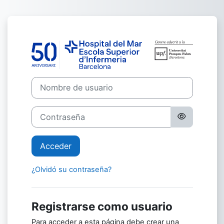
Salta al contenido principal
Entrar a Campus
Nombre de usuario
Contraseña
Acceder
¿Olvidó su contraseña?
Registrarse como usuario
Para acceder a esta página debe crear una